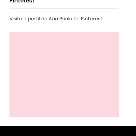
Pinterest
Visite o perfil de Ana Paula no Pinterest.
31
2
Decoração
Entrevista
29
41
Eu que fiz - DIY
Eventos
2