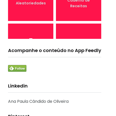
Caderno de
Aleatoriedades
Receitas
7
4
Canal Conta
Acompanhe o conteúdo no App Feedly
Conta Comigo MEI
Comigo
Linkedin
33
1
Crônicas e
CURSO
Reflexões
Ana Paula Cândido de Oliveira