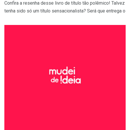
Confira a resenha desse livro de título tão polêmico! Talvez
tenha sido só um título sensacionalista? Será que entrega o