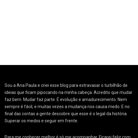
Sou a Ana Paula e criei esse blog para extravasar o turbilhão de
ideias que ficam pipocando na minha cabeça. Acredito que mudar
faz bem. Mudar faz parte. É evolução e amadurecimento. Nem
sempre é fácil, e muitas vezes a mudança nos causa medo. E no
final das contas a gente descobre que esse é o legal da história.
Superar os medos e seguir em frente.
Para me conhecer melhor é só me acompanhar. Ficarei feliz com