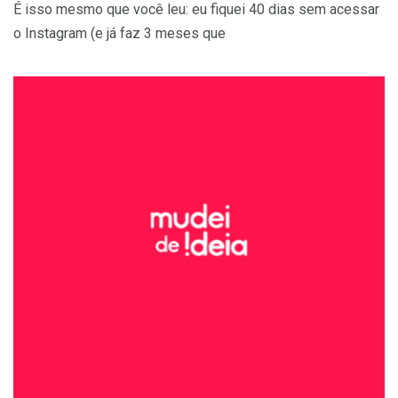
É isso mesmo que você leu: eu fiquei 40 dias sem acessar
o Instagram (e já faz 3 meses que