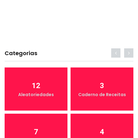
Categorias
12
3
Aleatoriedades
Caderno de Receitas
7
4