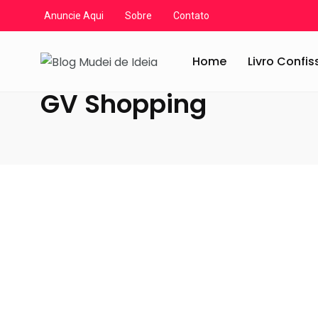
Anuncie Aqui
Sobre
Contato
Blog Mudei de Ideia
/
Artigos
/
GV Shopping
Home
Livro Confi
GV Shopping