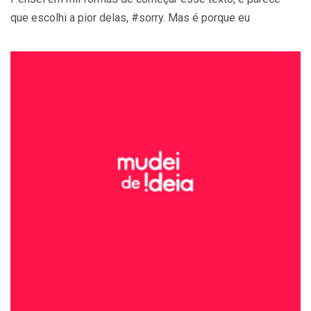
que escolhi a pior delas, #sorry. Mas é porque eu