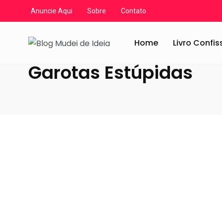
Anuncie Aqui
Sobre
Contato
Blog Mudei de Ideia
/
Artigos
/
Garotas Estúpidas
Home
Livro Confi
Garotas Estúpidas