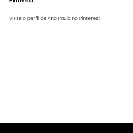
Pinterest
Visite o perfil de Ana Paula no Pinterest.
31
2
Decoração
Entrevista
29
41
Eu que fiz - DIY
Eventos
2