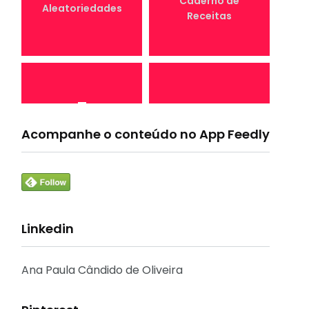
Caderno de
Aleatoriedades
Receitas
7
4
Canal Conta
Acompanhe o conteúdo no App Feedly
Conta Comigo MEI
Comigo
Linkedin
33
1
Crônicas e
CURSO
Reflexões
Ana Paula Cândido de Oliveira