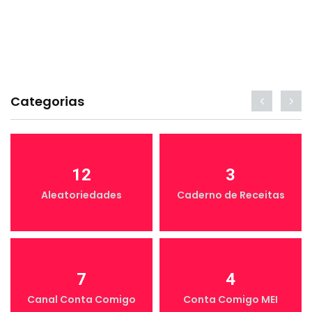
Categorias
12
3
Aleatoriedades
Caderno de Receitas
7
4
Canal Conta Comigo
Conta Comigo MEI