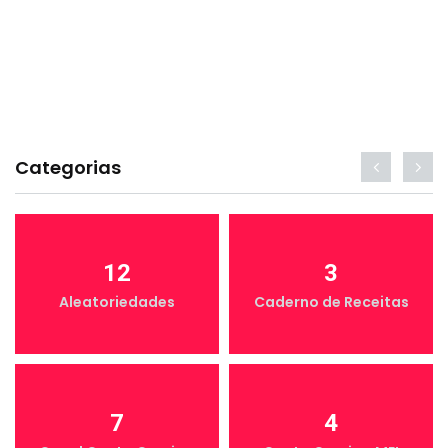
Categorias
12
3
Aleatoriedades
Caderno de Receitas
7
4