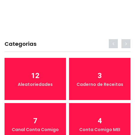
Categorias
12
3
Aleatoriedades
Caderno de Receitas
7
4
Canal Conta Comigo
Conta Comigo MEI