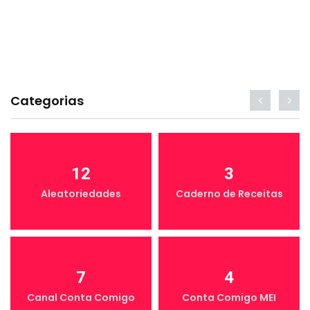
Categorias
12
3
Aleatoriedades
Caderno de Receitas
7
4
Canal Conta Comigo
Conta Comigo MEI