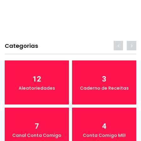
Categorias
12
3
Aleatoriedades
Caderno de Receitas
7
4
Canal Conta Comigo
Conta Comigo MEI