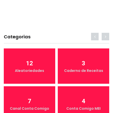
Categorias
12
3
Aleatoriedades
Caderno de Receitas
7
4
Canal Conta Comigo
Conta Comigo MEI