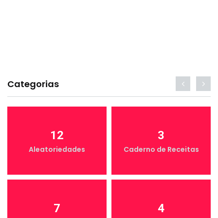
Categorias
12
3
Aleatoriedades
Caderno de Receitas
7
4