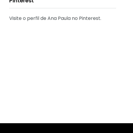
Pinterest
Visite o perfil de Ana Paula no Pinterest.
31
2
Decoração
Entrevista
29
41
Eu que fiz - DIY
Eventos
2