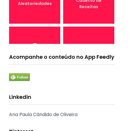
Caderno de
Aleatoriedades
Receitas
7
4
Canal Conta
Acompanhe o conteúdo no App Feedly
Conta Comigo MEI
Comigo
Linkedin
33
1
Crônicas e
CURSO
Reflexões
Ana Paula Cândido de Oliveira