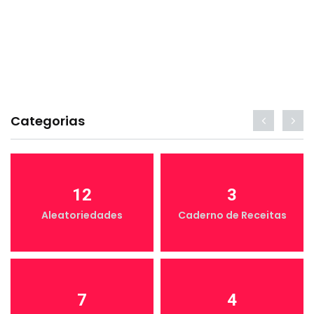
Categorias
12
3
Aleatoriedades
Caderno de Receitas
7
4