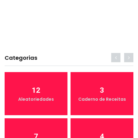
Categorias
12
3
Aleatoriedades
Caderno de Receitas
7
4