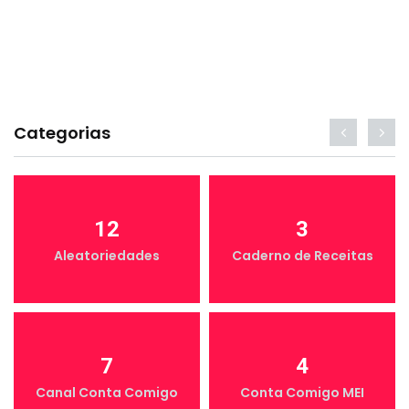
Categorias
12
3
Aleatoriedades
Caderno de Receitas
7
4
Canal Conta Comigo
Conta Comigo MEI