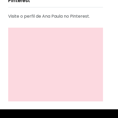
Pinterest
Visite o perfil de Ana Paula no Pinterest.
31
2
Decoração
Entrevista
29
41
Eu que fiz - DIY
Eventos
2