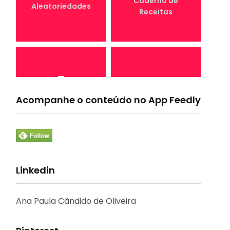
Caderno de
Aleatoriedades
Receitas
7
4
Canal Conta
Acompanhe o conteúdo no App Feedly
Conta Comigo MEI
Comigo
Linkedin
33
1
Crônicas e
CURSO
Reflexões
Ana Paula Cândido de Oliveira