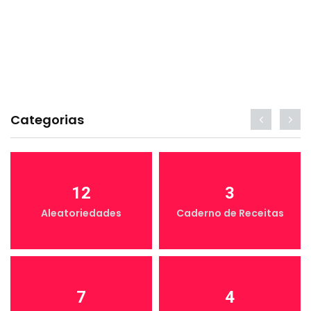
Categorias
12
3
Aleatoriedades
Caderno de Receitas
7
4