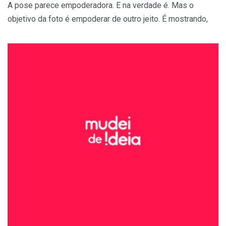
A pose parece empoderadora. E na verdade é. Mas o
objetivo da foto é empoderar de outro jeito. É mostrando,