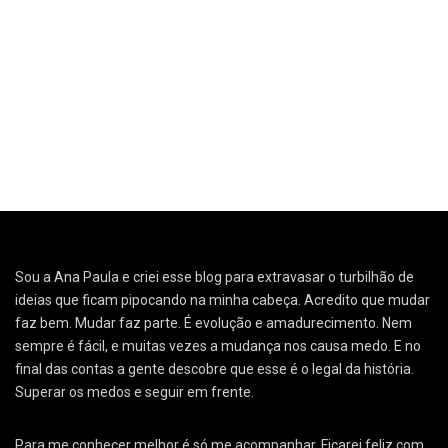
Sou a Ana Paula e criei esse blog para extravasar o turbilhão de
ideias que ficam pipocando na minha cabeça. Acredito que mudar
faz bem. Mudar faz parte. É evolução e amadurecimento. Nem
sempre é fácil, e muitas vezes a mudança nos causa medo. E no
final das contas a gente descobre que esse é o legal da história.
Superar os medos e seguir em frente.
Para me conhecer melhor é só me acompanhar. Ficarei feliz com