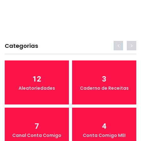
Categorias
12
3
Aleatoriedades
Caderno de Receitas
7
4
Canal Conta Comigo
Conta Comigo MEI