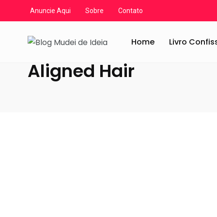
Anuncie Aqui
Sobre
Contato
Blog Mudei de Ideia
/
Artigos
/
Aligned Hair
Home
Livro Confi
Aligned Hair