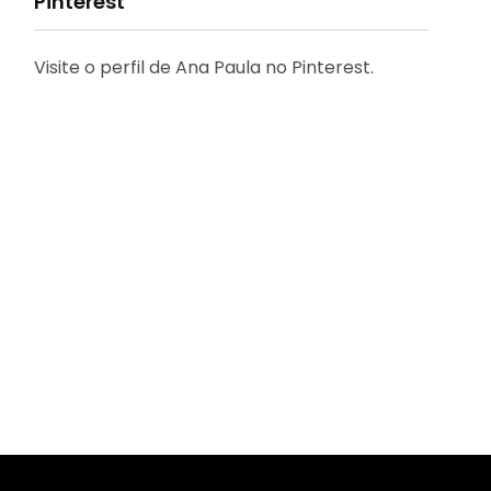
Pinterest
Visite o perfil de Ana Paula no Pinterest.
31
2
Decoração
Entrevista
29
41
Eu que fiz - DIY
Eventos
2