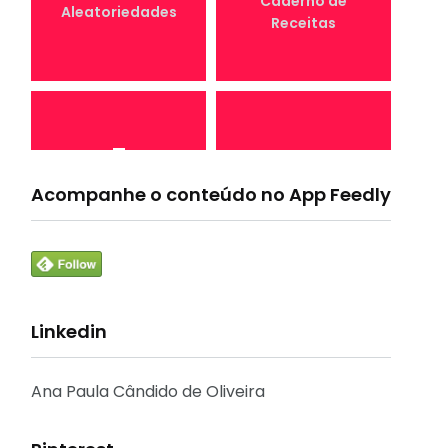
Caderno de
Aleatoriedades
Receitas
7
4
Canal Conta
Acompanhe o conteúdo no App Feedly
Conta Comigo MEI
Comigo
Linkedin
33
1
Crônicas e
CURSO
Reflexões
Ana Paula Cândido de Oliveira