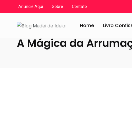
Anuncie Aqui
Sobre
Contato
Blog Mudei de Ideia
/
Artigos
/
A Mágica da Arrumação;
Home
Livro Confi
A Mágica da Arrumaç