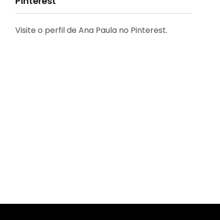
Pinterest
Visite o perfil de Ana Paula no Pinterest.
31
2
Decoração
Entrevista
29
41
Eu que fiz - DIY
Eventos
2