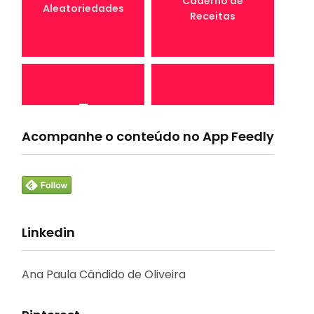
Caderno de
Aleatoriedades
Receitas
7
4
Canal Conta
Acompanhe o conteúdo no App Feedly
Conta Comigo MEI
Comigo
Linkedin
33
1
Crônicas e
CURSO
Reflexões
Ana Paula Cândido de Oliveira