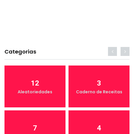
Categorias
12
3
Aleatoriedades
Caderno de Receitas
7
4