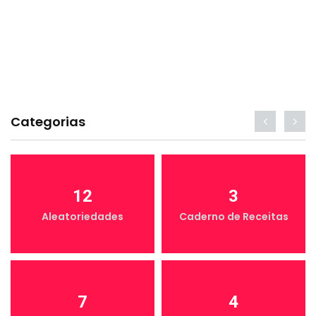
Categorias
12
3
Aleatoriedades
Caderno de Receitas
7
4