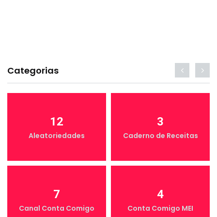
Categorias
12
3
Aleatoriedades
Caderno de Receitas
7
4
Canal Conta Comigo
Conta Comigo MEI