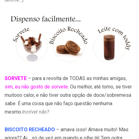
SORVETE
– para a revolta de TODAS as minhas amigas,
sim, eu não gosto de sorvete
. Ou melhor, até tomo, se tiver
muitooo calor, e não tiver outra opção de doce/sobremesa
sabe. É uma coisa que não faço questão nenhuma
mesmo.
Incrível não?
BISCOITO RECHEADO
– amava isso! Amava muito! Mas
agora?? Ai… só de vez em quando e olhe lá! Tem outra