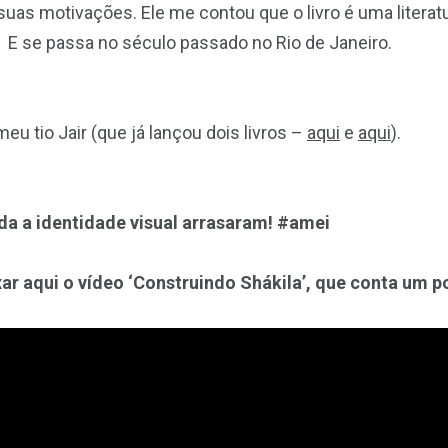
uas motivações. Ele me contou que o livro é uma literatur
! E se passa no século passado no Rio de Janeiro.
 meu tio Jair (que já lançou dois livros –
aqui
e
aqui
).
da a identidade visual arrasaram! #amei
r aqui o vídeo ‘Construindo Shákila’, que conta um po