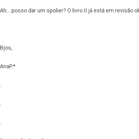
Ah… posso dar um spolier? O livro II já está em revisão o
Bjos,
AnaP.*
.
.
.