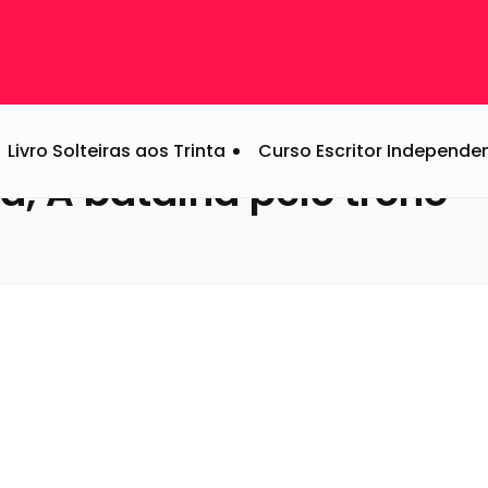
la, A batalha pelo trono
Livro Solteiras aos Trinta
Curso Escritor Independe
a, A batalha pelo trono