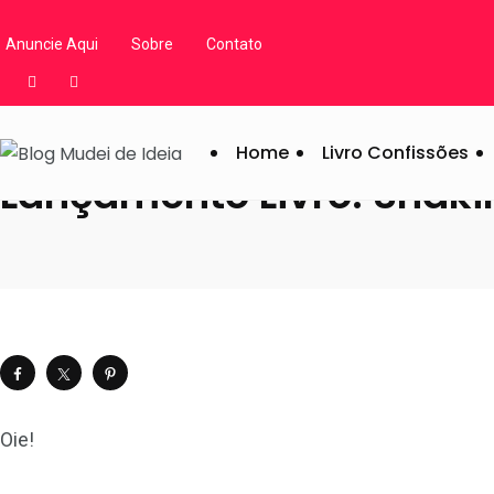
Blog Mudei de Ideia
/
Artigos
/
Eventos
/
Lançamento Livro: Sháki
Anuncie Aqui
Sobre
Contato
Home
Livro Confissões
Lançamento Livro: Shákil
Oie!