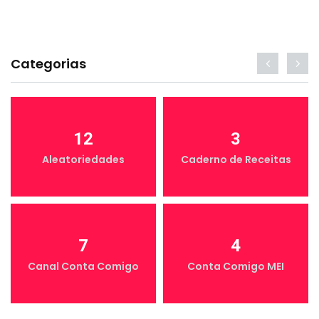
Categorias
12
3
Aleatoriedades
Caderno de Receitas
7
4
Canal Conta Comigo
Conta Comigo MEI