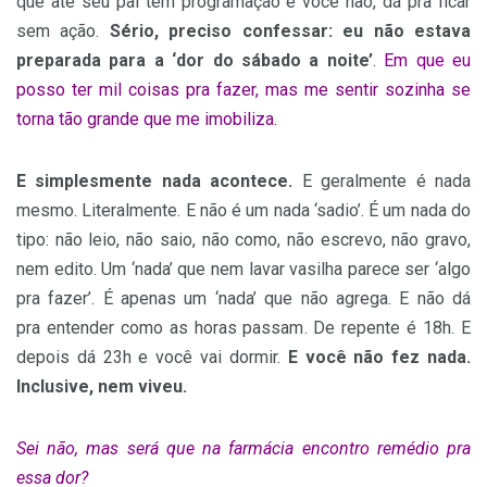
que até seu pai tem programação e você não, dá pra ficar
sem ação.
Sério, preciso confessar:
eu não estava
preparada para a ‘dor do sábado a noite’
.
Em que eu
posso ter mil coisas pra fazer, mas me sentir sozinha se
torna tão grande que me imobiliza.
E simplesmente nada acontece.
E geralmente é nada
mesmo. Literalmente. E não é um nada ‘sadio’. É um nada do
tipo: não leio, não saio, não como, não escrevo, não gravo,
nem edito. Um ‘nada’ que nem lavar vasilha parece ser ‘algo
pra fazer’. É apenas um ‘nada’ que não agrega. E não dá
pra entender como as horas passam. De repente é 18h. E
depois dá 23h e você vai dormir.
E você não fez nada.
Inclusive, nem viveu.
Sei não, mas será que na farmácia encontro remédio pra
essa dor?