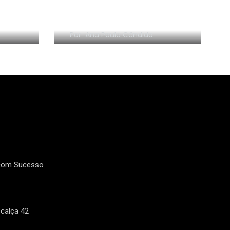
Meu novo canal: Conta
comigo!
2
17
Por
Ana Paula Cândido
Faculdade de
Fala escritor:
Moda
16
3
Filmes e Seriados
Geral
 com Sucesso
calça 42
1
21
Livro Solteiras aos