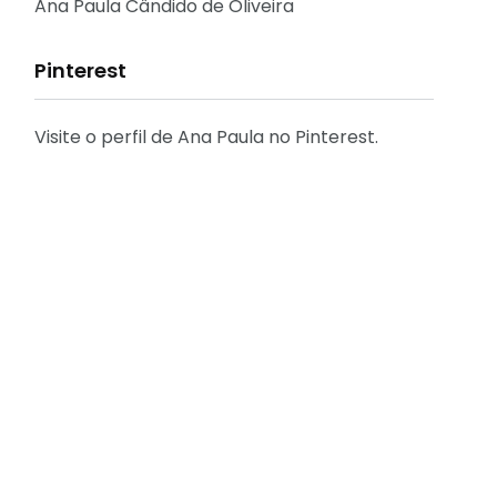
Reflexões
Ana Paula Cândido de Oliveira
Pinterest
Visite o perfil de Ana Paula no Pinterest.
31
2
Decoração
Entrevista
29
41
Eu que fiz - DIY
Eventos
tador