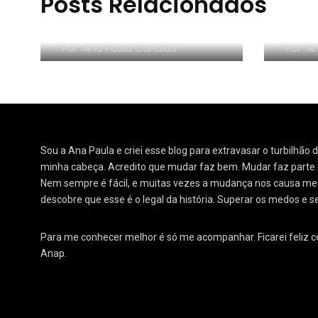
Posts Relacionados
escritório de
em C
contabilidade
pode
Por
Ana Paula Cândido
Por
An
Sou a Ana Paula e criei esse blog para extravasar o turbilhão
minha cabeça. Acredito que mudar faz bem. Mudar faz parte
Nem sempre é fácil, e muitas vezes a mudança nos causa medo
descobre que esse é o legal da história. Superar os medos e s
Para me conhecer melhor é só me acompanhar. Ficarei feliz 
Anap.