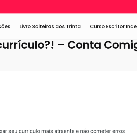
mo fazer um bom currículo?! – Conta Comigo
ssões
Livro Solteiras aos Trinta
Curso Escritor In
urrículo?! – Conta Comi
ar seu currículo mais atraente e não cometer erros