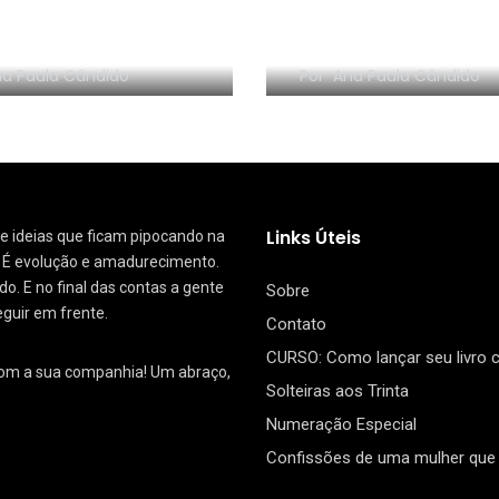
ontabilidade NÃO
NÃO pode fazer
 assinar balanço?
propaganda?
a Paula Cândido
Por
Ana Paula Cândido
Links Úteis
 de ideias que ficam pipocando na
. É evolução e amadurecimento.
. E no final das contas a gente
Sobre
eguir em frente.
Contato
CURSO: Como lançar seu livro
com a sua companhia! Um abraço,
Solteiras aos Trinta
Numeração Especial
Confissões de uma mulher que 