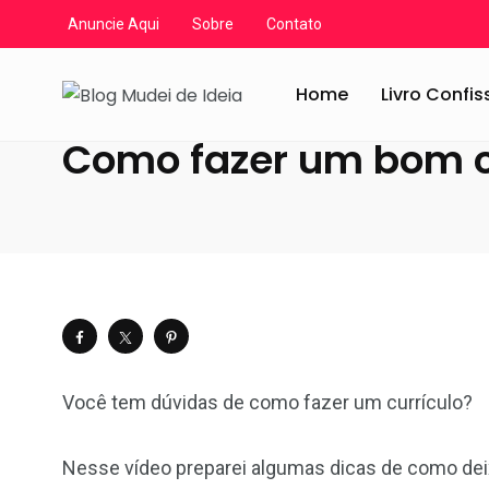
Anuncie Aqui
Sobre
Contato
Blog Mudei de Ideia
/
Artigos
/
Canal Conta Comigo
/
Co
Home
Livro Confi
Como fazer um bom c
Você tem dúvidas de como fazer um currículo?
Nesse vídeo preparei algumas dicas de como deix