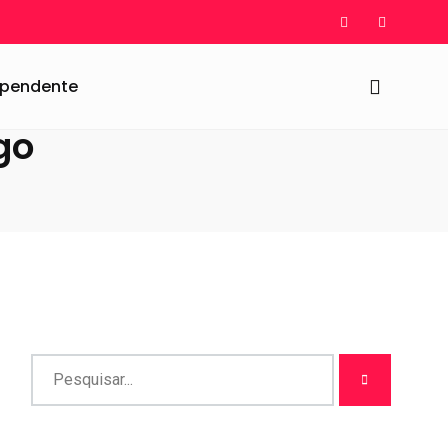
dependente
go