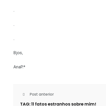
.
.
.
Bjos,
AnaP.*
Post anterior
TAG: 11 fatos estranhos sobre mim!