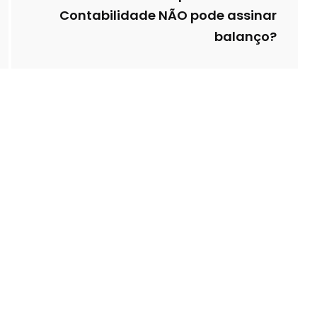
Contabilidade NÃO pode assinar
balanço?
rdade que Técnico
É verdade que con