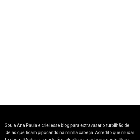
Sou a Ana Paula e criei esse blog para extravasar o turbilhão de
ideias que ficam pipocando na minha cabeça. Acredito que mudar
faz bem. Mudar faz parte. É evolução e amadurecimento. Nem